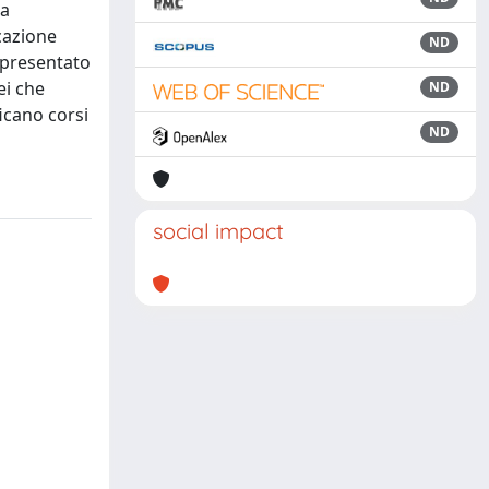
na
cazione
ND
è presentato
ei che
ND
ficano corsi
ND
social impact