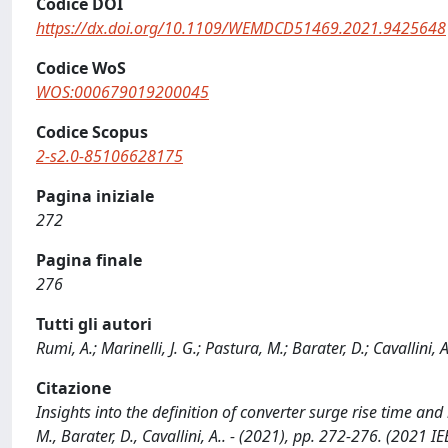
Codice DOI
https://dx.doi.org/10.1109/WEMDCD51469.2021.9425648
Codice WoS
WOS:000679019200045
Codice Scopus
2-s2.0-85106628175
Pagina iniziale
272
Pagina finale
276
Tutti gli autori
Rumi, A.; Marinelli, J. G.; Pastura, M.; Barater, D.; Cavallini, A
Citazione
Insights into the definition of converter surge rise time and i
M., Barater, D., Cavallini, A.. - (2021), pp. 272-276. (2021