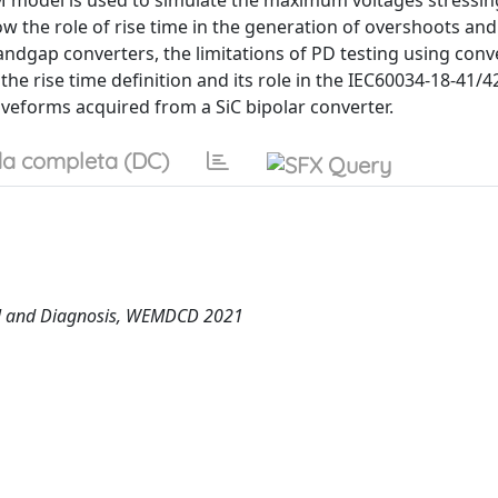
M model is used to simulate the maximum voltages stressin
ow the role of rise time in the generation of overshoots an
andgap converters, the limitations of PD testing using conv
the rise time definition and its role in the IEC60034-18-41/4
veforms acquired from a SiC bipolar converter.
a completa (DC)
rol and Diagnosis, WEMDCD 2021