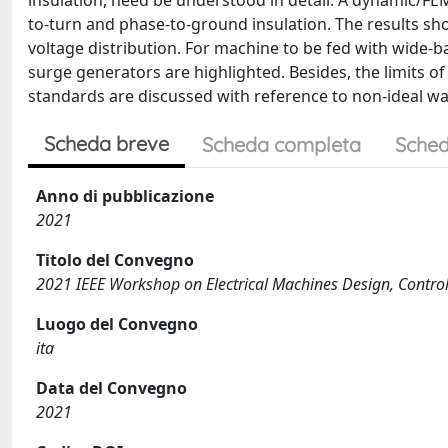
insulation, need be understood in detail. A dynamic/FE
to-turn and phase-to-ground insulation. The results sh
voltage distribution. For machine to be fed with wide-b
surge generators are highlighted. Besides, the limits of 
standards are discussed with reference to non-ideal wa
Scheda breve
Scheda completa
Sched
Anno di pubblicazione
2021
Titolo del Convegno
2021 IEEE Workshop on Electrical Machines Design, Cont
Luogo del Convegno
ita
Data del Convegno
2021