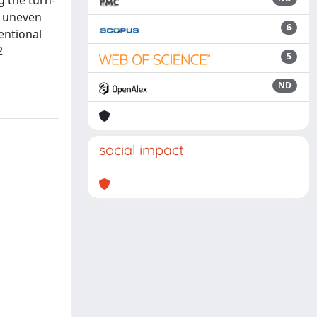
g the turn-
d uneven
6
entional
2
5
ND
social impact