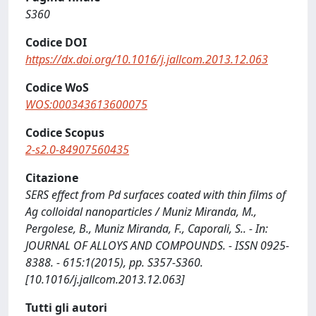
S360
Codice DOI
https://dx.doi.org/10.1016/j.jallcom.2013.12.063
Codice WoS
WOS:000343613600075
Codice Scopus
2-s2.0-84907560435
Citazione
SERS effect from Pd surfaces coated with thin films of
Ag colloidal nanoparticles / Muniz Miranda, M.,
Pergolese, B., Muniz Miranda, F., Caporali, S.. - In:
JOURNAL OF ALLOYS AND COMPOUNDS. - ISSN 0925-
8388. - 615:1(2015), pp. S357-S360.
[10.1016/j.jallcom.2013.12.063]
Tutti gli autori