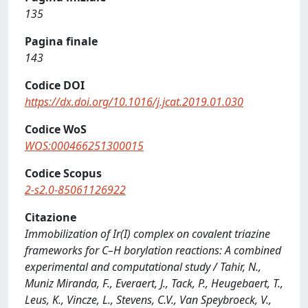
135
Pagina finale
143
Codice DOI
https://dx.doi.org/10.1016/j.jcat.2019.01.030
Codice WoS
WOS:000466251300015
Codice Scopus
2-s2.0-85061126922
Citazione
Immobilization of Ir(I) complex on covalent triazine
frameworks for C–H borylation reactions: A combined
experimental and computational study / Tahir, N.,
Muniz Miranda, F., Everaert, J., Tack, P., Heugebaert, T.,
Leus, K., Vincze, L., Stevens, C.V., Van Speybroeck, V.,