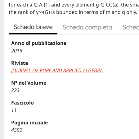
for each a ∈ A {1} and every element g ∈ CG(a), the sma
the rank of γ∞(G) is bounded in terms of m and q only.
Scheda breve
Scheda completa
Sched
Anno di pubblicazione
2019
Rivista
JOURNAL OF PURE AND APPLIED ALGEBRA
N° del Volume
223
Fascicolo
11
Pagina iniziale
4592