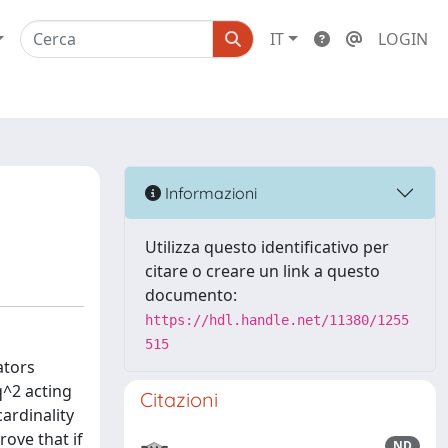
IT
LOGIN
Informazioni
Utilizza questo identificativo per
citare o creare un link a questo
documento:
https://hdl.handle.net/11380/1255
515
ators
q^2 acting
Citazioni
ardinality
rove that if
ND