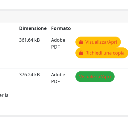
Dimensione
Formato
361.64 kB
Adobe
Visualizza/Apri
PDF
Richiedi una copia
376.24 kB
Adobe
Visualizza/Apri
PDF
er la