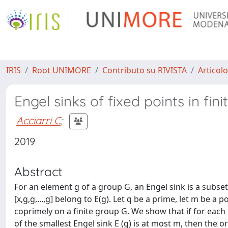
IRIS
Root UNIMORE
Contributo su RIVISTA
Articolo
Engel sinks of fixed points in fin
Acciarri C
;
2019
Abstract
For an element g of a group G, an Engel sink is a subset
[x,g,g,...,g] belong to E(g). Let q be a prime, let m be 
coprimely on a finite group G. We show that if for each 
of the smallest Engel sink E (g) is at most m, then the 