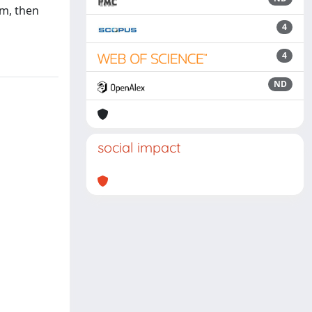
 m, then
4
4
ND
social impact