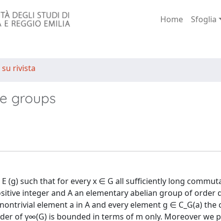
Home
Sfoglia
 su rivista
ite groups
 E (g) such that for every x ∈ G all sufficiently long commut
a positive integer and A an elementary abelian group of order 
nontrivial element a in A and every element g ∈ C_G(a) the c
order of γ∞(G) is bounded in terms of m only. Moreover we p