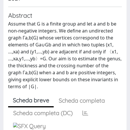
Abstract
Assume that G is a finite group and let a and b be
non-negative integers. We define an undirected
graph Γa,b(G) whose vertices correspond to the
elements of Ga∪Gb and in which two tuples (x1,
…,xa) and (y1,…,yb) are adjacent if and only if 〈x1,
…,xa,y1,…,yb〉=G. Our aim is to estimate the genus,
the thickness and the crossing number of the
graph Γa,b(G) when a and b are positive integers,
giving explicit lower bounds on these invariants in
terms of |G|.
Scheda breve
Scheda completa
Scheda completa (DC)