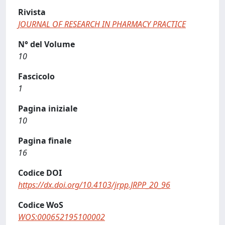
Rivista
JOURNAL OF RESEARCH IN PHARMACY PRACTICE
N° del Volume
10
Fascicolo
1
Pagina iniziale
10
Pagina finale
16
Codice DOI
https://dx.doi.org/10.4103/jrpp.JRPP_20_96
Codice WoS
WOS:000652195100002