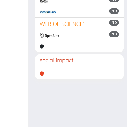
ND
ND
ND
social impact