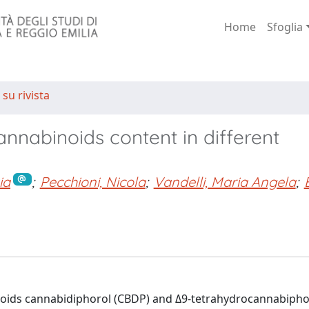
Home
Sfoglia
 su rivista
annabinoids content in different
ia
;
Pecchioni, Nicola
;
Vandelli, Maria Angela
;
noids cannabidiphorol (CBDP) and Δ9-tetrahydrocannabiphor