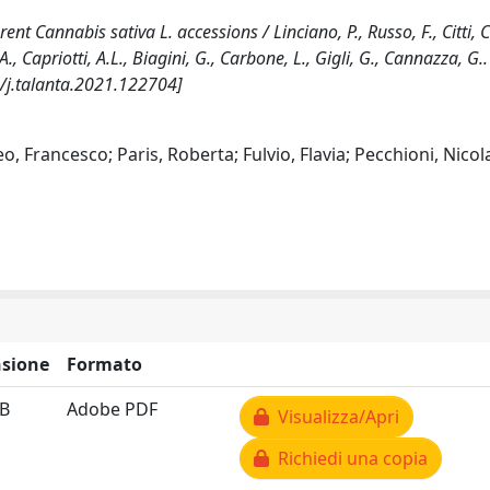
nt Cannabis sativa L. accessions / Linciano, P., Russo, F., Citti, 
A., Capriotti, A.L., Biagini, G., Carbone, L., Gigli, G., Cannazza, G.. 
6/j.talanta.2021.122704]
o, Francesco; Paris, Roberta; Fulvio, Flavia; Pecchioni, Nicola
sione
Formato
MB
Adobe PDF
Visualizza/Apri
Richiedi una copia