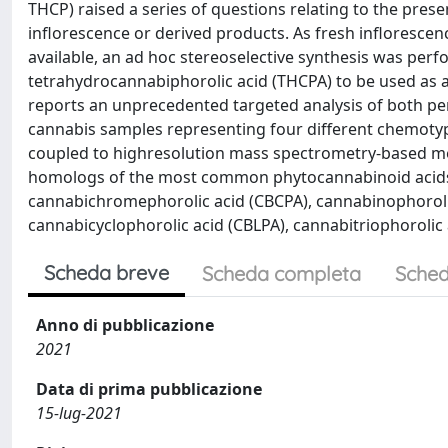
THCP) raised a series of questions relating to the p
inflorescence or derived products. As fresh inflorescen
available, an ad hoc stereoselective synthesis was perf
tetrahydrocannabiphorolic acid (THCPA) to be used as a
reports an unprecedented targeted analysis of both pe
cannabis samples representing four different chemoty
coupled to highresolution mass spectrometry-based meth
homologs of the most common phytocannabinoid acids,
cannabichromephorolic acid (CBCPA), cannabinophorolic
cannabicyclophorolic acid (CBLPA), cannabitriophorolic 
Scheda breve
Scheda completa
Sched
Anno di pubblicazione
2021
Data di prima pubblicazione
15-lug-2021