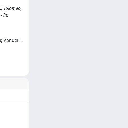
C., Tolomeo,
- In:
; Vandelli,