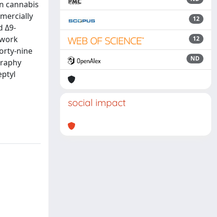
in cannabis
mercially
12
d Δ9-
 work
12
orty-nine
ND
graphy
eptyl
social impact