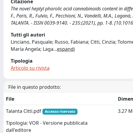
Citazione
The novel heptyl phorolic acid cannabinoids content in differe
F., Paris, R., Fulvio, F., Pecchioni, N., Vandelli, M.A., Laganà, 
TALANTA. - ISSN 0039-9140. - 235:(2021), pp. 1-8. [10.101
Tutti gli autori
Linciano, Pasquale; Russo, Fabiana; Citti, Cinzia; Tolome
Maria Angela; Laga
...
espandi
Tipologia
Articolo su rivista
File in questo prodotto:
File
Dimen
Talanta Citti.pdf
3.27 
Accesso riservato
Tipologia: VOR - Versione pubblicata
dall'editore