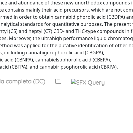
resence and abundance of these new unorthodox compounds 
ce contains mainly their acid precursors, which are not com
ormed in order to obtain cannabidiphorolic acid (CBDPA) an
nalytical standards for quantitative purposes. The present
ntyl (C5) and heptyl (C7) CBD- and THC-type compounds in f
pes. Moreover, the ultrahigh performance liquid chromato
od was applied for the putative identification of other h
 including cannabigerophorolic acid (CBGPA),
 acid (CBNPA), cannabielsophorolic acid (CBEPA),
acid (CBTPA), and cannabiripsophorolic acid (CBRPA).
a completa (DC)