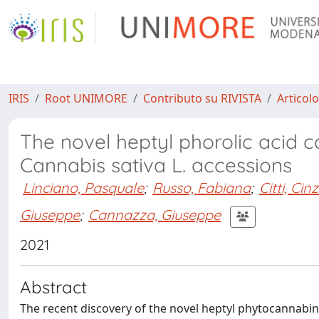
IRIS
Root UNIMORE
Contributo su RIVISTA
Articolo
The novel heptyl phorolic acid c
Cannabis sativa L. accessions
Linciano, Pasquale
;
Russo, Fabiana
;
Citti, Cinz
Giuseppe
;
Cannazza, Giuseppe
2021
Abstract
The recent discovery of the novel heptyl phytocannabi