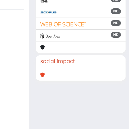
ND
ND
ND
social impact