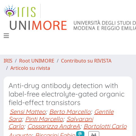
IRIS
Root UNIMORE
Contributo su RIVISTA
Articolo su rivista
Anti-drug antibody detection with
label-free electrolyte-gated organic
field-effect transistors
Sensi Matteo
;
Berto Marcello
;
Gentile
Sara
;
Pinti Marcello
;
Salvarani
Carlo
;
Cossarizza AndreA
;
Bortolotti Carlo
Augusto
;
Biscarini Fabio