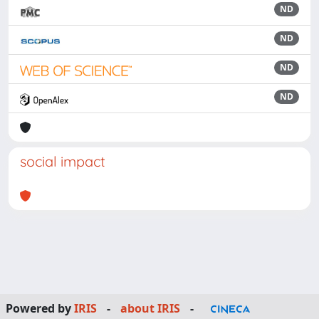
ND
ND
ND
ND
social impact
Powered by
IRIS
-
about IRIS
-