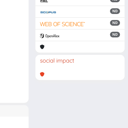
ND
ND
ND
social impact