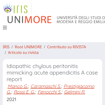
IRIS
Root UNIMORE
Contributo su RIVISTA
Articolo su rivista
Idiopathic chylous peritonitis
mimicking acute appendicitis A case
report
Manco G.
;
Caramaschi S.
;
Prestigiacomo
G.
;
Rossi E. G.
;
Fenocchi S.
;
Gelmini R.
2021