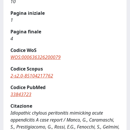
10
Pagina iniziale
1
Pagina finale
4
Codice WoS
WOS:000636326200079
Codice Scopus
2-s2.0-85104217762
Codice PubMed
33843723
Citazione
Idiopathic chylous peritonitis mimicking acute
appendicitis A case report / Manco, G., Caramaschi,
S., Prestigiacomo, G., Rossi, E.G., Fenocchi, S., Gelmini,