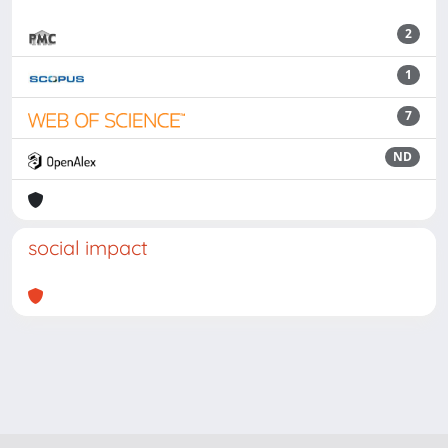
2
1
7
ND
social impact