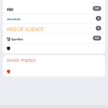
ND
3
0
ND
social impact