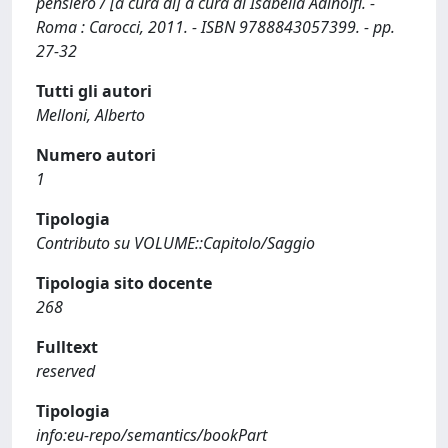
pensiero / [a cura di] a cura di Isabella Adinolfi. -
Roma : Carocci, 2011. - ISBN 9788843057399. - pp.
27-32
Tutti gli autori
Melloni, Alberto
Numero autori
1
Tipologia
Contributo su VOLUME::Capitolo/Saggio
Tipologia sito docente
268
Fulltext
reserved
Tipologia
info:eu-repo/semantics/bookPart