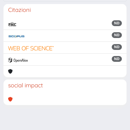
Citazioni
ND
ND
ND
ND
social impact