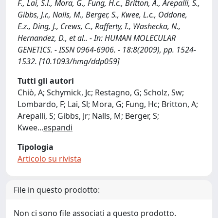
F., Lai, S.l., Mora, G., Fung, H.c., Britton, A., Arepalli, S.,
Gibbs, J.r., Nalls, M., Berger, S., Kwee, L.c., Oddone,
E.z., Ding, J., Crews, C., Rafferty, I., Washecka, N.,
Hernandez, D., et al.. - In: HUMAN MOLECULAR
GENETICS. - ISSN 0964-6906. - 18:8(2009), pp. 1524-
1532. [10.1093/hmg/ddp059]
Tutti gli autori
Chiò, A; Schymick, Jc; Restagno, G; Scholz, Sw;
Lombardo, F; Lai, Sl; Mora, G; Fung, Hc; Britton, A;
Arepalli, S; Gibbs, Jr; Nalls, M; Berger, S;
Kwee
...
espandi
Tipologia
Articolo su rivista
File in questo prodotto:
Non ci sono file associati a questo prodotto.