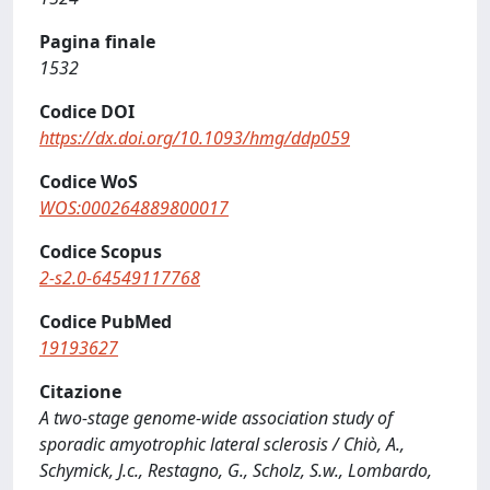
Pagina finale
1532
Codice DOI
https://dx.doi.org/10.1093/hmg/ddp059
Codice WoS
WOS:000264889800017
Codice Scopus
2-s2.0-64549117768
Codice PubMed
19193627
Citazione
A two-stage genome-wide association study of
sporadic amyotrophic lateral sclerosis / Chiò, A.,
Schymick, J.c., Restagno, G., Scholz, S.w., Lombardo,