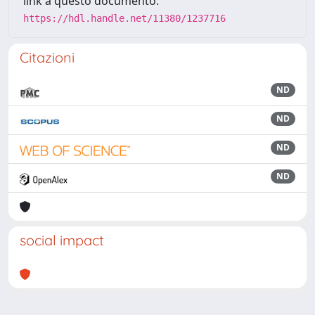
link a questo documento:
https://hdl.handle.net/11380/1237716
Citazioni
ND
ND
ND
ND
social impact