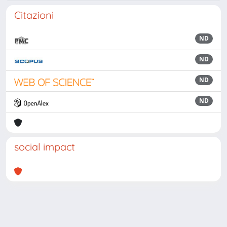
Citazioni
ND
ND
ND
ND
social impact