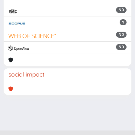
ND
1
ND
ND
social impact