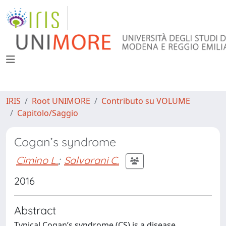
IRIS
Root UNIMORE
Contributo su VOLUME
Capitolo/Saggio
Cogan’s syndrome
Cimino L.
;
Salvarani C.
2016
Abstract
Typical Cogan’s syndrome (CS) is a disease