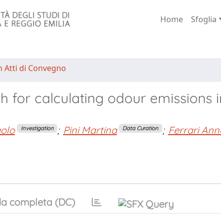
Home
Sfoglia
n Atti di Convegno
 for calculating odour emissions i
aolo
;
Pini Martina
;
Ferrari Ann
Investigation
Data Curation
a completa (DC)