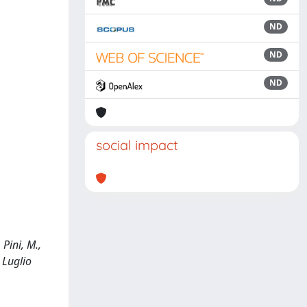
ND
ND
ND
social impact
Pini, M.,
 Luglio