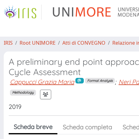
IRIS
Root UNIMORE
Atti di CONVEGNO
Relazione i
A preliminary end point approach
Cycle Assessment
Cappucci Grazia Maria
;
Neri P
Formal Analysis
Methodology
2019
Scheda breve
Scheda completa
Sched