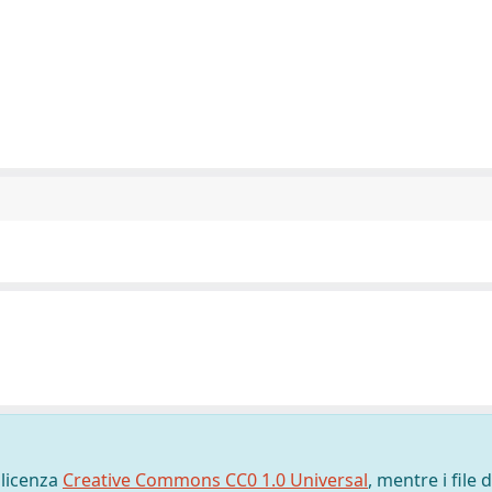
 licenza
Creative Commons CC0 1.0 Universal
, mentre i file d