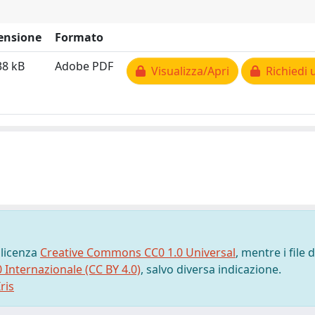
ensione
Formato
38 kB
Adobe PDF
Visualizza/Apri
Richiedi 
 licenza
Creative Commons CC0 1.0 Universal
, mentre i file d
0 Internazionale (CC BY 4.0)
, salvo diversa indicazione.
ris