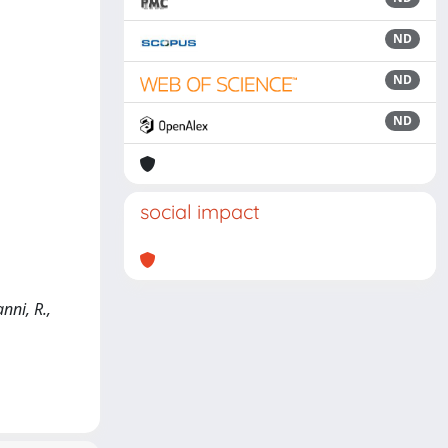
ND
ND
ND
social impact
nni, R.,