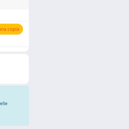
una copia
elle