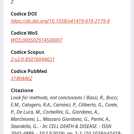
2
Codice DOI
https://dx.doi.org/10.1038/s41419-019-2179-8
Codice WoS
WOS:000502974500007
Codice Scopus
2-s2.0-85076044631
Codice PubMed
31804462
Citazione
Look for methods, not conclusions / Bassi, R., Bucci,
E.M., Calogero, R.A., Carninci, P., Ciliberto, G., Conte,
P., De Luca, M., Corbellini, G., Giordano, A.,
Marchionni, L., Massaro Giordano, G., Parini, A.,
Sbardella, G.. - In: CELL DEATH & DISEASE. - ISSN
2041-4889. - 10:12(2019), pp. 1-2. [10.1038/s41419-