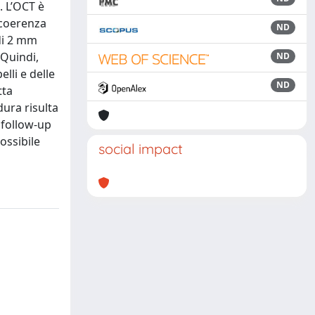
. L’OCT è
 coerenza
ND
 di 2 mm
 Quindi,
ND
lli e delle
ND
tta
dura risulta
l follow-up
ossibile
social impact