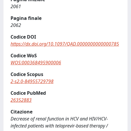
2061
Pagina finale
2062
Codice DOI
https://dx.doi.org/10.1097/QAD.0000000000000785
Codice WoS
WOS:000368495900006
Codice Scopus
2-s2.0-84955729798
Codice PubMed
26352883
Citazione
Decrease of renal function in HCV and HIV/HCV-
infected patients with telaprevir-based therapy /