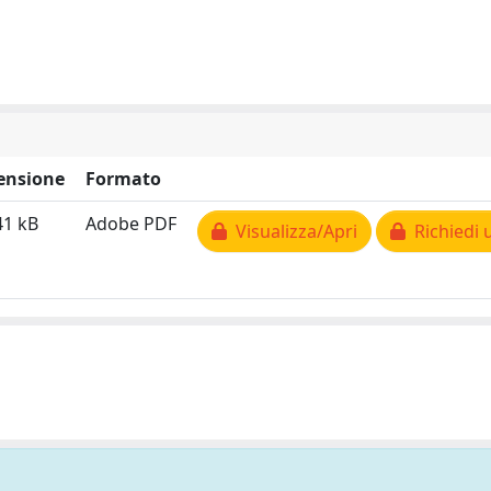
ensione
Formato
41 kB
Adobe PDF
Visualizza/Apri
Richiedi 