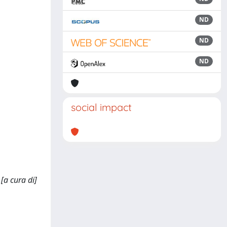
ND
ND
ND
social impact
[a cura di]