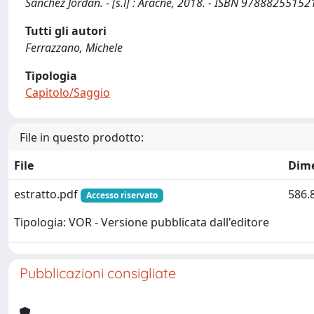
Sanchez Jordan. - [s.l] : Aracne, 2018. - ISBN 97888255152
Tutti gli autori
Ferrazzano, Michele
Tipologia
Capitolo/Saggio
File in questo prodotto:
File
Dim
estratto.pdf
586.
Accesso riservato
Tipologia: VOR - Versione pubblicata dall'editore
Pubblicazioni consigliate