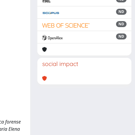
ND
ND
ND
social impact
ca forense
aria Elena