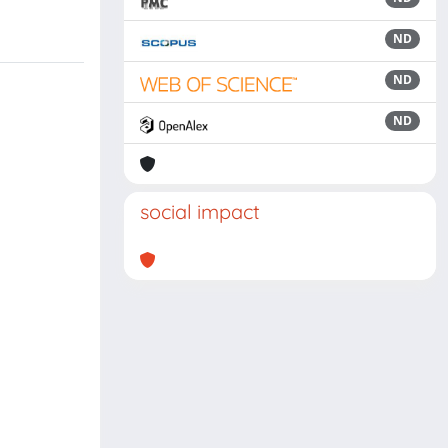
ND
ND
ND
social impact