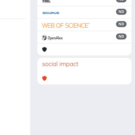
ND
ND
ND
social impact