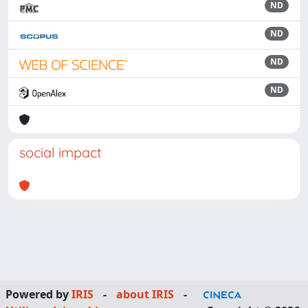
ND
ND
ND
ND
social impact
Powered by
IRIS
-
about IRIS
-