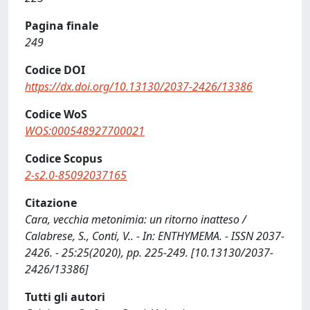
Pagina finale
249
Codice DOI
https://dx.doi.org/10.13130/2037-2426/13386
Codice WoS
WOS:000548927700021
Codice Scopus
2-s2.0-85092037165
Citazione
Cara, vecchia metonimia: un ritorno inatteso /
Calabrese, S., Conti, V.. - In: ENTHYMEMA. - ISSN 2037-
2426. - 25:25(2020), pp. 225-249. [10.13130/2037-
2426/13386]
Tutti gli autori