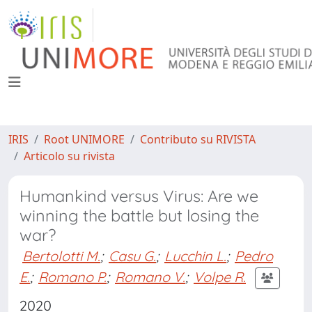
IRIS
Root UNIMORE
Contributo su RIVISTA
Articolo su rivista
Humankind versus Virus: Are we
winning the battle but losing the
war?
Bertolotti M.
;
Casu G.
;
Lucchin L.
;
Pedro
E.
;
Romano P.
;
Romano V.
;
Volpe R.
2020