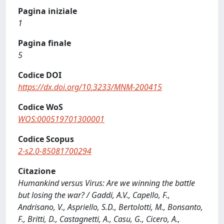
Pagina iniziale
1
Pagina finale
5
Codice DOI
https://dx.doi.org/10.3233/MNM-200415
Codice WoS
WOS:000519701300001
Codice Scopus
2-s2.0-85081700294
Citazione
Humankind versus Virus: Are we winning the battle
but losing the war? / Gaddi, A.V., Capello, F.,
Andrisano, V., Aspriello, S.D., Bertolotti, M., Bonsanto,
F., Britti, D., Castagnetti, A., Casu, G., Cicero, A.,