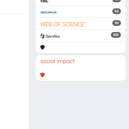
63
50
ND
social impact