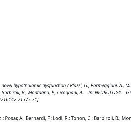
novel hypothalamic dysfunction / Plazzi, G., Parmeggiani, A., Mi
 C., Barbiroli, B., Montagna, P., Cicognani, A.. - In: NEUROLOGY. - I
00216142.21375.71]
; Posar, A.; Bernardi, F.; Lodi, R.; Tonon, C.; Barbiroli, B.; Mo