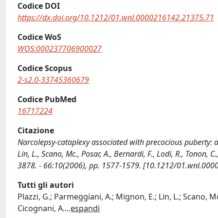
Codice DOI
https://dx.doi.org/10.1212/01.wnl.0000216142.21375.71
Codice WoS
WOS:000237706900027
Codice Scopus
2-s2.0-33745360679
Codice PubMed
16717224
Citazione
Narcolepsy-cataplexy associated with precocious puberty: a 
Lin, L., Scano, Mc., Posar, A., Bernardi, F., Lodi, R., Tonon,
3878. - 66:10(2006), pp. 1577-1579. [10.1212/01.wnl.00
Tutti gli autori
Plazzi, G.; Parmeggiani, A.; Mignon, E.; Lin, L.; Scano, Mc.
Cicognani, A.
...
espandi