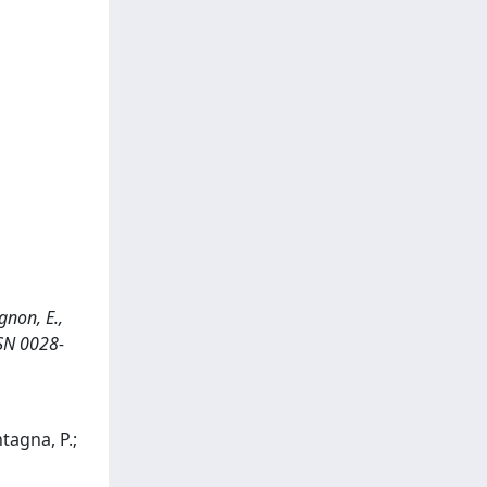
gnon, E.,
SSN 0028-
ntagna, P.;