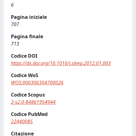
6
Pagina iniziale
707
Pagina finale
713
Codice DOI
https://dx.doi.org/10.1016/j.sleep.2012.01.003
Codice WoS
WOS:000306304700026
Codice Scopus
2-s2.0-84861954944
Codice PubMed
22440085
Citazione