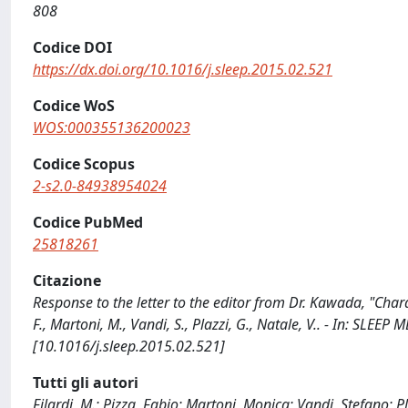
808
Codice DOI
https://dx.doi.org/10.1016/j.sleep.2015.02.521
Codice WoS
WOS:000355136200023
Codice Scopus
2-s2.0-84938954024
Codice PubMed
25818261
Citazione
Response to the letter to the editor from Dr. Kawada, "Chara
F., Martoni, M., Vandi, S., Plazzi, G., Natale, V.. - In: SLE
[10.1016/j.sleep.2015.02.521]
Tutti gli autori
Filardi, M.; Pizza, Fabio; Martoni, Monica; Vandi, Stefano; 