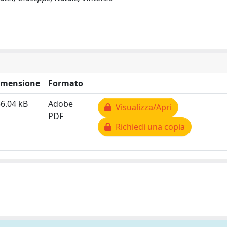
imensione
Formato
6.04 kB
Adobe
Visualizza/Apri
PDF
Richiedi una copia