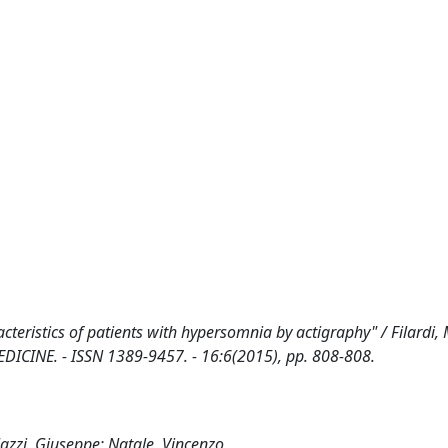
cteristics of patients with hypersomnia by actigraphy" / Filardi, M
EP MEDICINE. - ISSN 1389-9457. - 16:6(2015), pp. 808-808.
Plazzi, Giuseppe; Natale, Vincenzo