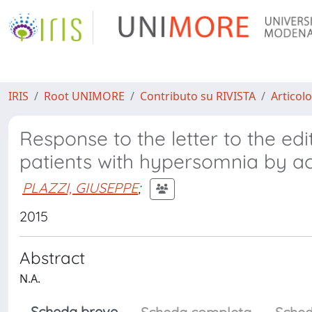
IRIS
Root UNIMORE
Contributo su RIVISTA
Articolo
Response to the letter to the ed
patients with hypersomnia by a
PLAZZI, GIUSEPPE
;
2015
Abstract
N.A.
Scheda breve