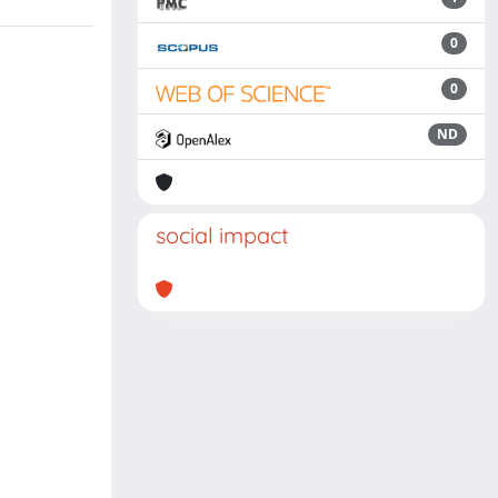
0
0
ND
social impact