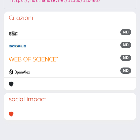
https://hdl.handle.net/11380/1204667
Citazioni
ND
ND
ND
ND
social impact