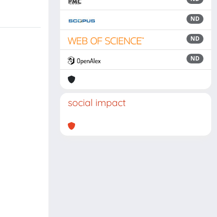
ND
ND
ND
social impact