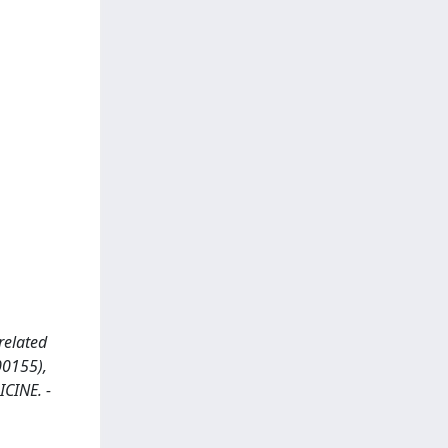
related
00155),
ICINE. -