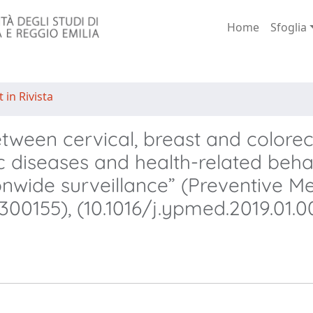
Home
Sfoglia
 in Rivista
tween cervical, breast and colorec
c diseases and health-related beha
onwide surveillance” (Preventive M
300155), (10.1016/j.ypmed.2019.01.0