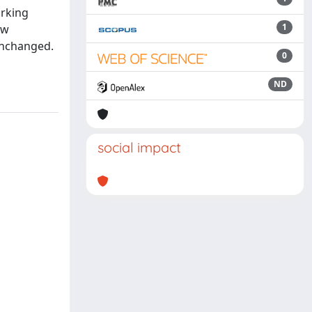
orking
1
ow
 unchanged.
0
ND
social impact