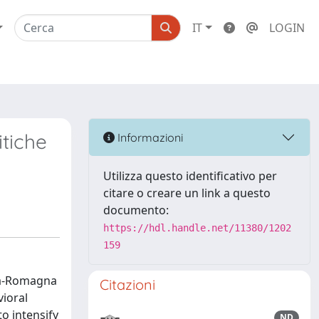
IT
LOGIN
itiche
Informazioni
Utilizza questo identificativo per
citare o creare un link a questo
documento:
https://hdl.handle.net/11380/1202
159
lia-Romagna
Citazioni
vioral
to intensify
ND