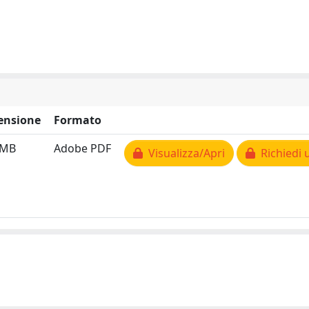
ensione
Formato
 MB
Adobe PDF
Visualizza/Apri
Richiedi 