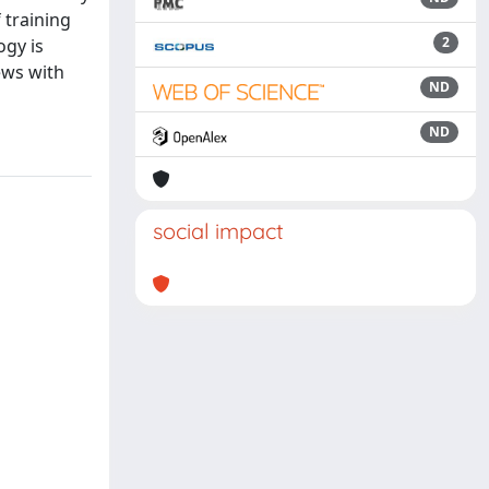
 training
2
ogy is
ews with
ND
ND
social impact