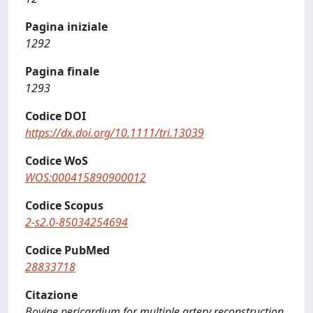
Pagina iniziale
1292
Pagina finale
1293
Codice DOI
https://dx.doi.org/10.1111/tri.13039
Codice WoS
WOS:000415890900012
Codice Scopus
2-s2.0-85034254694
Codice PubMed
28833718
Citazione
Bovine pericardium for multiple artery reconstruction