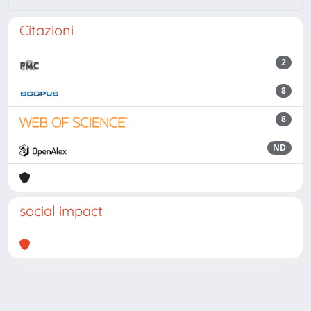
Citazioni
2
8
8
ND
social impact