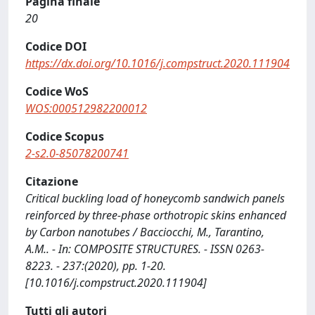
Pagina finale
20
Codice DOI
https://dx.doi.org/10.1016/j.compstruct.2020.111904
Codice WoS
WOS:000512982200012
Codice Scopus
2-s2.0-85078200741
Citazione
Critical buckling load of honeycomb sandwich panels
reinforced by three-phase orthotropic skins enhanced
by Carbon nanotubes / Bacciocchi, M., Tarantino,
A.M.. - In: COMPOSITE STRUCTURES. - ISSN 0263-
8223. - 237:(2020), pp. 1-20.
[10.1016/j.compstruct.2020.111904]
Tutti gli autori