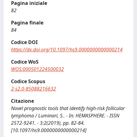
Pagina iniziale
82
Pagina finale
84
Codice DOI
https://dx.doi.org/10.1097/hs9.0000000000000214
Codice WoS
WOS:000501224500032
Codice Scopus
2-s2.0-85088216632
Citazione
Novel prognostic tools that identify high-risk follicular
lymphoma / Luminari, S.. - In: HEMASPHERE. - ISSN
2572-9241. - 3:2(2019), pp. 82-84.
[10.1097/hs9.0000000000000214]