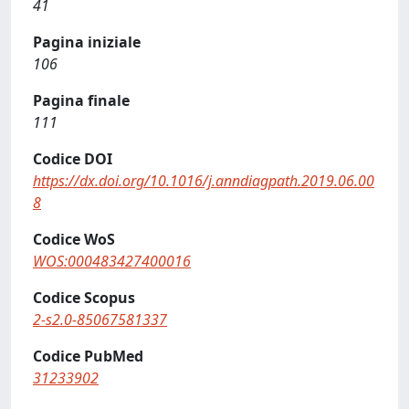
41
Pagina iniziale
106
Pagina finale
111
Codice DOI
https://dx.doi.org/10.1016/j.anndiagpath.2019.06.00
8
Codice WoS
WOS:000483427400016
Codice Scopus
2-s2.0-85067581337
Codice PubMed
31233902