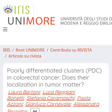
IRIS
Root UNIMORE
Contributo su RIVISTA
Articolo su rivista
Poorly differentiated clusters (PDC)
in colorectal cancer: Does their
localization in tumor matter?
Laura Bertoni
;
Luca Reggiani
Bonetti
;
Stefania Caramaschi
;
Paola
Azzoni
;
Gianluca Carnevale
;
Alessandra
Pisciotta
;