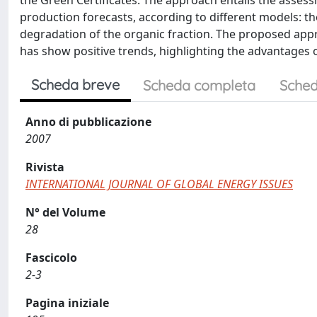
the Green Certificates. The approach entails the assess
production forecasts, according to different models: 
degradation of the organic fraction. The proposed app
has show positive trends, highlighting the advantages o
Scheda breve
Scheda completa
Sched
Anno di pubblicazione
2007
Rivista
INTERNATIONAL JOURNAL OF GLOBAL ENERGY ISSUES
N° del Volume
28
Fascicolo
2-3
Pagina iniziale