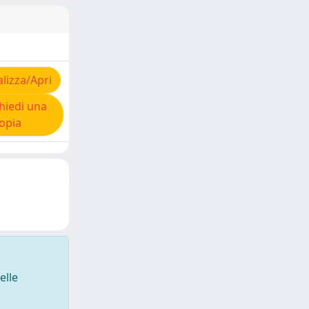
lizza/Apri
hiedi una
opia
elle