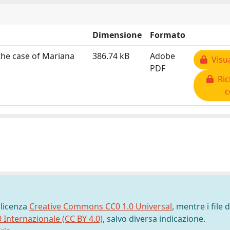
Dimensione
Formato
the case of Mariana
386.74 kB
Adobe
Visua
PDF
Ric
c
 licenza
Creative Commons CC0 1.0 Universal
, mentre i file d
0 Internazionale (CC BY 4.0)
, salvo diversa indicazione.