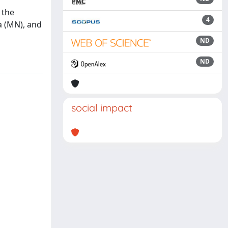
 the
4
a (MN), and
ND
ND
social impact