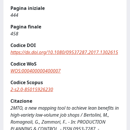
Pagina iniziale
444
Pagina finale
458
Codice DOI
https://dx.doi.org/10.1080/09537287.2017.1302615
Codice WoS
WOS:000400000400007
Codice Scopus
2-s2.0-85015926230
Citazione
2MTO, a new mapping tool to achieve lean benefits in
high-variety low-volume job shops / Bertolini, M.,
Romagnoli, G., Zammori, F.. - In: PRODUCTION
PLANNING & CONTROL. - ISSN 0953-7287. -