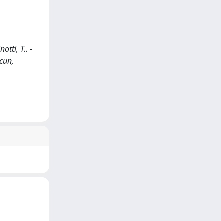
otti, T.. -
cun,