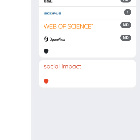
1
ND
ND
social impact