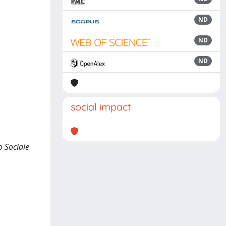
ND
ND
ND
social impact
to Sociale