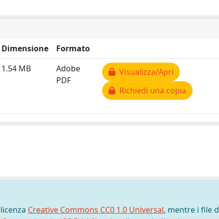
Dimensione
Formato
1.54 MB
Adobe
Visualizza/Apri
PDF
Richiedi una copia
 licenza
Creative Commons CC0 1.0 Universal
, mentre i file d