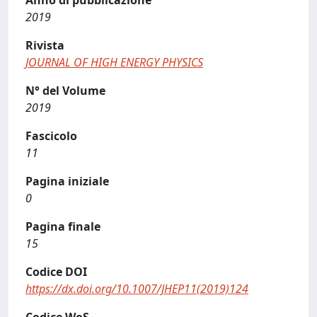
Anno di pubblicazione
2019
Rivista
JOURNAL OF HIGH ENERGY PHYSICS
N° del Volume
2019
Fascicolo
11
Pagina iniziale
0
Pagina finale
15
Codice DOI
https://dx.doi.org/10.1007/JHEP11(2019)124